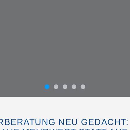
R
B
E
R
A
T
U
N
G
N
E
U
G
E
D
A
C
H
T
: