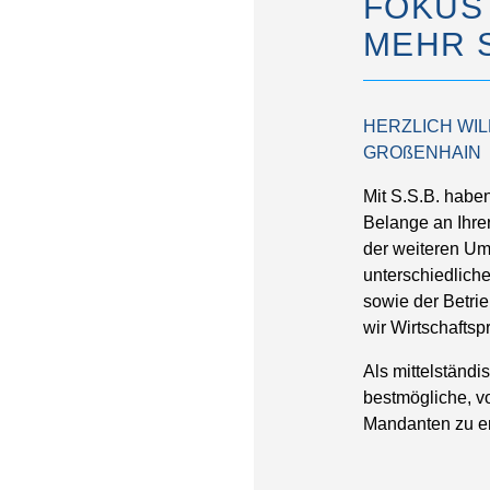
FOKUS
MEHR 
HERZLICH WIL
GROßENHAIN
Mit S.S.B. haben
Belange an Ihrer
der weiteren Um
unterschiedliche
sowie der Betrie
wir Wirtschafts
Als mittelständ
bestmögliche, vo
Mandanten zu er