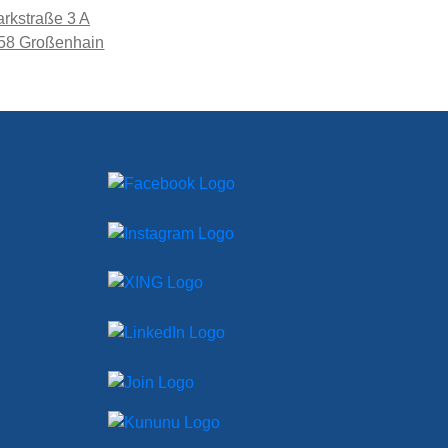
rkstraße 3 A
58 Großenhain